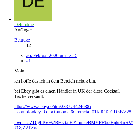
Defendme
Anfänger
Beiträge
12
26. Februar 2026 um 13:15
#1
Moin,
ich hoffe das ich in dem Bereich richtig bin.
bei Ebay gibt es einen Händler in UK der diese Cocktail
Tische verkauft:
https://www.ebay.de/itm/283773424688?
_skw=donkey+kong+automat&itmmeta=01KJCXJCD3BV2
-
uweL5aZDfg0PV%2BHsrtatHYibmkeBMYFF%2Bpke1irSM
7GyZ2TZw