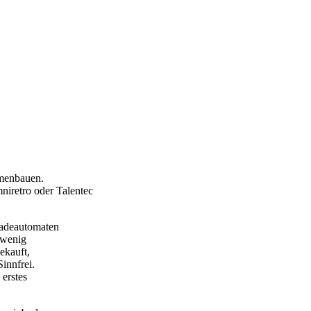
menbauen.
niretro oder Talentec
cadeautomaten
 wenig
ekauft,
innfrei.
 erstes