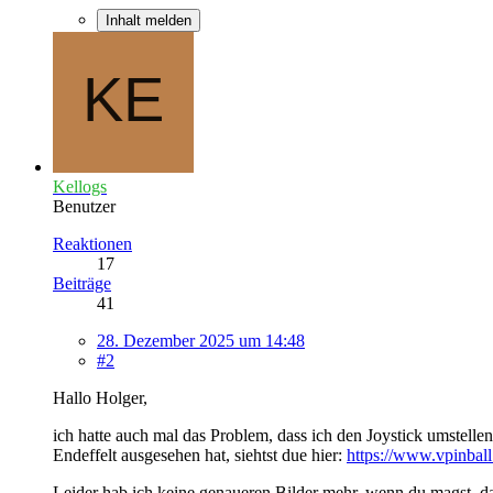
Inhalt melden
Kellogs
Benutzer
Reaktionen
17
Beiträge
41
28. Dezember 2025 um 14:48
#2
Hallo Holger,
ich hatte auch mal das Problem, dass ich den Joystick umstell
Endeffelt ausgesehen hat, siehtst due hier:
https://www.vpinball
Leider hab ich keine genaueren Bilder mehr, wenn du magst, da