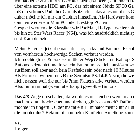
Ich daddel jetzt ab und zu Arcadespiele (Batocera) auf einem R
über eine externe HDD am PC, das mit einem 8bitdo SF 30 Ga
mE ein schönes Pad aber Grundsätzlich ist das alles nicht das 
daher möchte ich mir ein Cabinet hinstellen. Als Hardware ko
dann entweder ein Mini PC oder Desktop PC rein.
Gespielt werden die Klassiker wie PacMan, R-Type, weitere s
bis hin zu Star Wars Racer (N64), was ich ausdrücklich nicht sp
sind Kampfspiele.
Meine Frage ist jetzt die nach den Joysticks und Buttons. Es so
von vornherein hochwertige Sachen verbaut werden.
Ich möchte (leise & präzise, mittlerer Weg) Sticks mit Balltop,
Buttons beleuchtet und leise, ein Button muss nicht auslösen w
auslösen soll aber auch kein Kraftakt sein oder nach 10 Minute
Als Form schweben mit zB die Seimitsu PS-14-KN vor, die we
nicht passen weil die nur bis 7mm Plattenstärke verbaut werde
Also nur minimal (wenn überhaupt) gewölbte Buttons.
Das 4/8 Wege umschalten, da würde es mir reichen wenn man 
machen kann, hochziehen und drehen, gibt's das noch? Dafür am
möchte ich ungern... Oder macht ein Eliminator mehr Sinn? Fu
die problemlos? Bekommt man beim Kauf eine Anleitung zum 
VG
Holger