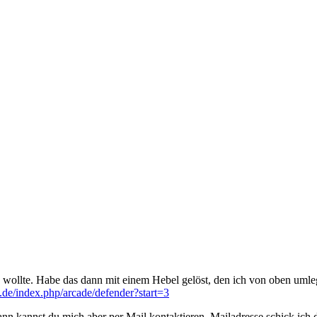
en wollte. Habe das dann mit einem Hebel gelöst, den ich von oben umle
.de/index.php/arcade/defender?start=3
nn kannst du mich aber per Mail kontaktieren. Mailadresse schick ich 