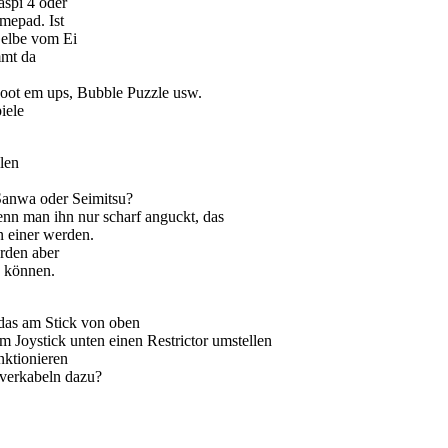
aspi 4 oder
mepad. Ist
Gelbe vom Ei
mmt da
hoot em ups, Bubble Puzzle usw.
iele
llen
 Sanwa oder Seimitsu?
enn man ihn nur scharf anguckt, das
n einer werden.
rden aber
n können.
das am Stick von oben
 Joystick unten einen Restrictor umstellen
nktionieren
verkabeln dazu?