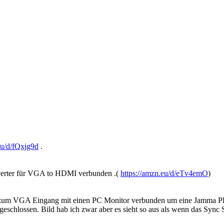
eu/d/fQxjg9d
.
verter für VGA to HDMI verbunden .(
https://amzn.eu/d/eTv4emO
)
zum VGA Eingang mit einen PC Monitor verbunden um eine Jamma Plat
ossen. Bild hab ich zwar aber es sieht so aus als wenn das Sync Sign