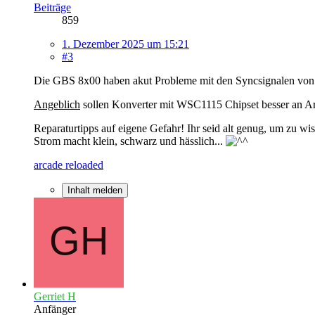
Beiträge
859
1. Dezember 2025 um 15:21
#3
Die GBS 8x00 haben akut Probleme mit den Syncsignalen vo
Angeblich
sollen Konverter mit WSC1115 Chipset besser an A
Reparaturtipps auf eigene Gefahr! Ihr seid alt genug, um zu wis
Strom macht klein, schwarz und hässlich...
arcade reloaded
Inhalt melden
Gerriet H
Anfänger