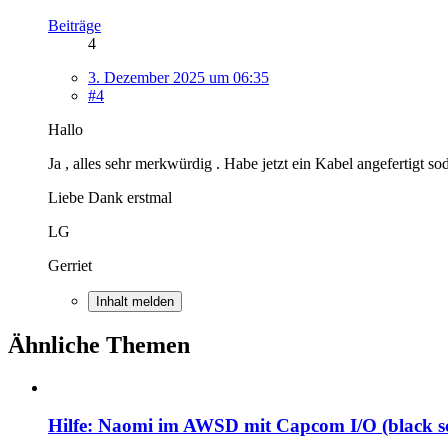
Beiträge
4
3. Dezember 2025 um 06:35
#4
Hallo
Ja , alles sehr merkwürdig . Habe jetzt ein Kabel angefertigt so
Liebe Dank erstmal
LG
Gerriet
Inhalt melden
Ähnliche Themen
Hilfe: Naomi im AWSD mit Capcom I/O (black s