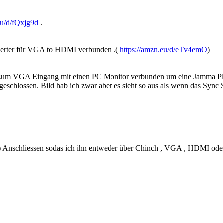
eu/d/fQxjg9d
.
verter für VGA to HDMI verbunden .(
https://amzn.eu/d/eTv4emO
)
zum VGA Eingang mit einen PC Monitor verbunden um eine Jamma Plat
ossen. Bild hab ich zwar aber es sieht so aus als wenn das Sync Sign
n ) Anschliessen sodas ich ihn entweder über Chinch , VGA , HDMI ode