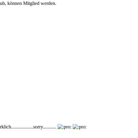
Club, können Mitglied werden.
................sorry...........