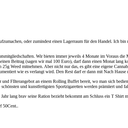
ufzumachen, oder zumindest einen Lagerraum für den Handel. Ich bin mi
mitgliedschaften. Wir bieten immer jeweils 4 Monate im Voraus die Mit
 seinen Beitrag (sagen wir mal 100 Euro), darf dann einen Monat lan
n 25g Weed mitnehmen. Aber nicht nur das, es gibt eine eigene Canna
mentiert wie es verlangt wird. Den Rest darf er dann mit Nach Hause
r und FIlterangebot an einem Rolling Buffet bereit, wo man sich bedie
e schönsten und kunstfertigsten Sportzigaretten werden prämiiert und fal
Jahr lang brav seine Ration bezieht bekommt am Schluss ein T Shirt m
f 50Cent..