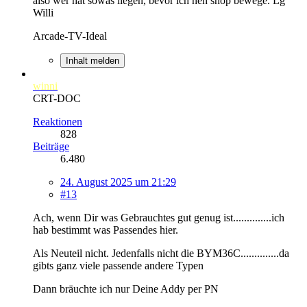
also wer hat sowas liegen, bevor ich nen shop bewege. Lg
Willi
Arcade-TV-Ideal
Inhalt melden
winni
CRT-DOC
Reaktionen
828
Beiträge
6.480
24. August 2025 um 21:29
#13
Ach, wenn Dir was Gebrauchtes gut genug ist..............ich
hab bestimmt was Passendes hier.
Als Neuteil nicht. Jedenfalls nicht die BYM36C..............da
gibts ganz viele passende andere Typen
Dann bräuchte ich nur Deine Addy per PN