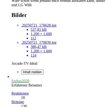
Wäre schön wenn jemand mich erstmal aufklären kann, danke
und LG Willi
Bilder
20250721_170628.jpg
537,81 kB
1.200 × 1.600
112
20250721_170839.jpg
386,47 kB
1.200 × 1.600
124
Arcade-TV-Ideal
Inhalt melden
Sorbas2020
Erfahrener Benutzer
Reaktionen
18
Beiträge
138