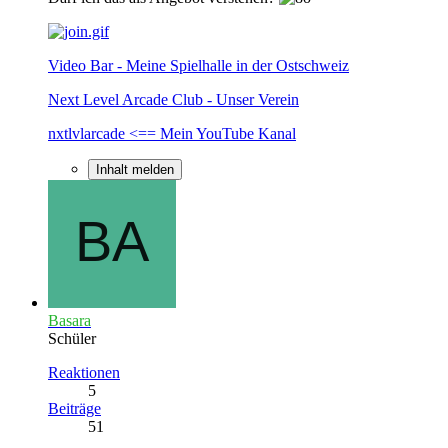
Video Bar - Meine Spielhalle in der Ostschweiz
Next Level Arcade Club - Unser Verein
nxtlvlarcade <== Mein YouTube Kanal
Inhalt melden
Basara
Schüler
Reaktionen
5
Beiträge
51