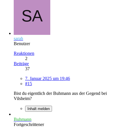
sarah
Benutzer
Reaktionen
2
Beiträge
37
7. Januar 2025 um 19:46
#15
Bist du eigentlich der Buhmann aus der Gegend bei
Vilsheim?
Inhalt melden
Buhmann
Fortgeschrittener