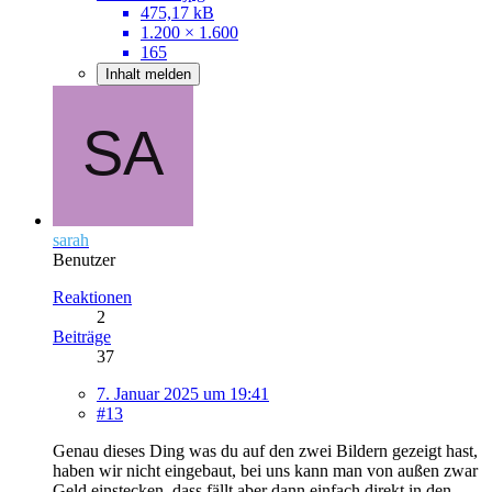
475,17 kB
1.200 × 1.600
165
Inhalt melden
sarah
Benutzer
Reaktionen
2
Beiträge
37
7. Januar 2025 um 19:41
#13
Genau dieses Ding was du auf den zwei Bildern gezeigt hast,
haben wir nicht eingebaut, bei uns kann man von außen zwar
Geld einstecken, dass fällt aber dann einfach direkt in den