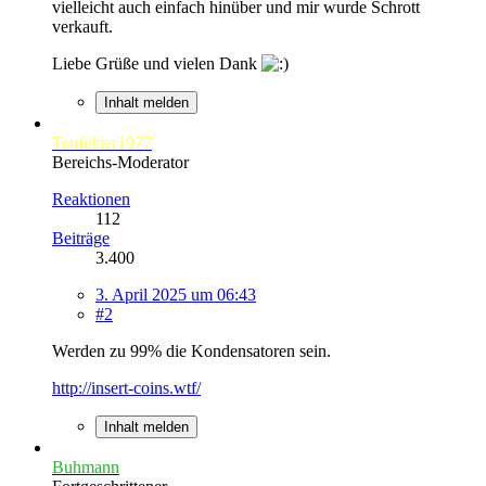
vielleicht auch einfach hinüber und mir wurde Schrott
verkauft.
Liebe Grüße und vielen Dank
Inhalt melden
Teufeltier1977
Bereichs-Moderator
Reaktionen
112
Beiträge
3.400
3. April 2025 um 06:43
#2
Werden zu 99% die Kondensatoren sein.
http://insert-coins.wtf/
Inhalt melden
Buhmann