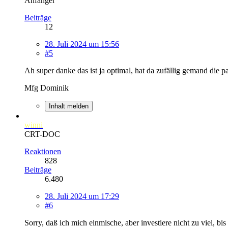
Anfänger
Beiträge
12
28. Juli 2024 um 15:56
#5
Ah super danke das ist ja optimal, hat da zufällig gemand die p
Mfg Dominik
Inhalt melden
winni
CRT-DOC
Reaktionen
828
Beiträge
6.480
28. Juli 2024 um 17:29
#6
Sorry, daß ich mich einmische, aber investiere nicht zu viel, bi