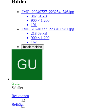
Bilder
IMG_20240727_223254_746.jpg
342,81 kB
900 × 1.200
191
IMG_20240727_223310_987.jpg
218,69 kB
900 × 1.200
162
Inhalt melden
Gufu
Schüler
Reaktionen
12
Beiträge