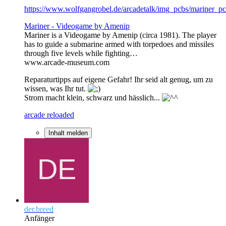
https://www.wolfgangrobel.de/arcadetalk/img_pcbs/mariner_pc
Mariner - Videogame by Amenip
Mariner is a Videogame by Amenip (circa 1981). The player
has to guide a submarine armed with torpedoes and missiles
through five levels while fighting…
www.arcade-museum.com
Reparaturtipps auf eigene Gefahr! Ihr seid alt genug, um zu
wissen, was Ihr tut.
Strom macht klein, schwarz und hässlich...
arcade reloaded
Inhalt melden
der.breed
Anfänger