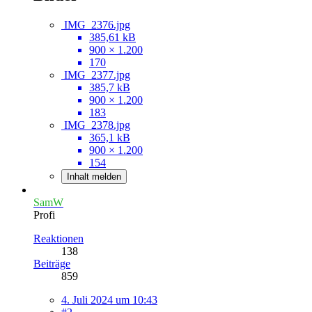
IMG_2376.jpg
385,61 kB
900 × 1.200
170
IMG_2377.jpg
385,7 kB
900 × 1.200
183
IMG_2378.jpg
365,1 kB
900 × 1.200
154
Inhalt melden
SamW
Profi
Reaktionen
138
Beiträge
859
4. Juli 2024 um 10:43