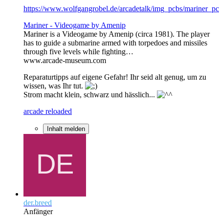
https://www.wolfgangrobel.de/arcadetalk/img_pcbs/mariner_pc
Mariner - Videogame by Amenip
Mariner is a Videogame by Amenip (circa 1981). The player
has to guide a submarine armed with torpedoes and missiles
through five levels while fighting…
www.arcade-museum.com
Reparaturtipps auf eigene Gefahr! Ihr seid alt genug, um zu
wissen, was Ihr tut.
Strom macht klein, schwarz und hässlich...
arcade reloaded
Inhalt melden
der.breed
Anfänger