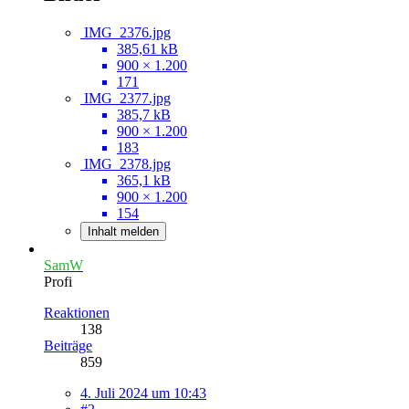
IMG_2376.jpg
385,61 kB
900 × 1.200
171
IMG_2377.jpg
385,7 kB
900 × 1.200
183
IMG_2378.jpg
365,1 kB
900 × 1.200
154
Inhalt melden
SamW
Profi
Reaktionen
138
Beiträge
859
4. Juli 2024 um 10:43