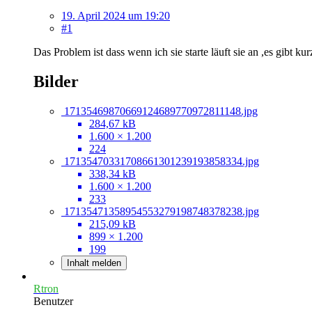
19. April 2024 um 19:20
#1
Das Problem ist dass wenn ich sie starte läuft sie an ,es gibt 
Bilder
17135469870669124689770972811148.jpg
284,67 kB
1.600 × 1.200
224
17135470331708661301239193858334.jpg
338,34 kB
1.600 × 1.200
233
17135471358954553279198748378238.jpg
215,09 kB
899 × 1.200
199
Inhalt melden
Rtron
Benutzer