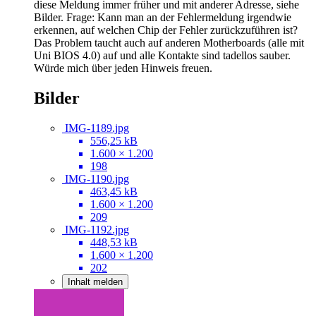
diese Meldung immer früher und mit anderer Adresse, siehe
Bilder. Frage: Kann man an der Fehlermeldung irgendwie
erkennen, auf welchen Chip der Fehler zurückzuführen ist?
Das Problem taucht auch auf anderen Motherboards (alle mit
Uni BIOS 4.0) auf und alle Kontakte sind tadellos sauber.
Würde mich über jeden Hinweis freuen.
Bilder
IMG-1189.jpg
556,25 kB
1.600 × 1.200
198
IMG-1190.jpg
463,45 kB
1.600 × 1.200
209
IMG-1192.jpg
448,53 kB
1.600 × 1.200
202
Inhalt melden