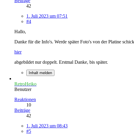
Beiträge
42
1. Juli 2023 um 07:51
#4
Hallo,
Danke für die Info's. Werde später Foto's von der Platine schi
hier
abgebildet nur doppelt. Erstmal Danke, bis später.
Inhalt melden
RetroHeiko
Benutzer
Reaktionen
10
Beiträge
42
1. Juli 2023 um 08:43
#5