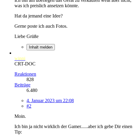
Ich bin am überlegen das Gerät zu verkaufen weiß aber nicht,
was ich preislich ansetzen könnte.
Hat da jemand eine Idee?
Gerne poste ich auch Fotos.
Liebe Grüße
Inhalt melden
winni
CRT-DOC
Reaktionen
828
Beiträge
6.480
4. Januar 2023 um 22:08
#2
Moin.
Ich bin ja nicht wirklich der Gamer......aber ich gebe Dir einen
Tip: