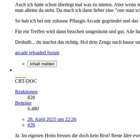
Auch ich hatte schon überlegt mal was zu mieten. Aber wenn m
man alleine da steht. Da mach ich dann lieber eine "one man s
So hab ich bei mir zuhause Pflaugis Arcade gegründet und das 
Für ein Treffen wird dann bisschen umgeräumt und gut. Alle ha
Deshalb... du machst das richtig. Hol dein Zeugs nach hause un
arcade reloaded forum
Inhalt melden
winni
CRT-DOC
Reaktionen
828
Beiträge
6.480
28. April 2025 um 22:26
#26
Ja. Im eigenen Heim fressen die doch kein Brot! Beste Idee eve