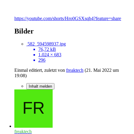
https://youtube.com/shorts/Hro0GSXsqb4?feature=share
Bilder
582_594598937.jpg
76,72 kB
1.024 × 683
296
Einmal editiert, zuletzt von
freaktech
(
21. Mai 2022 um
19:08
)
Inhalt melden
freaktech