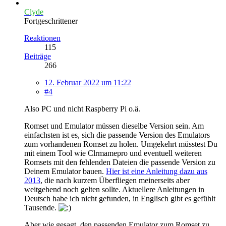
Clyde
Fortgeschrittener
Reaktionen
115
Beiträge
266
12. Februar 2022 um 11:22
#4
Also PC und nicht Raspberry Pi o.ä.
Romset und Emulator müssen dieselbe Version sein. Am
einfachsten ist es, sich die passende Version des Emulators
zum vorhandenen Romset zu holen. Umgekehrt müsstest Du
mit einem Tool wie Clrmamepro und eventuell weiteren
Romsets mit den fehlenden Dateien die passende Version zu
Deinem Emulator bauen.
Hier ist eine Anleitung dazu aus
2013
, die nach kurzem Überfliegen meinerseits aber
weitgehend noch gelten sollte. Aktuellere Anleitungen in
Deutsch habe ich nicht gefunden, in Englisch gibt es gefühlt
Tausende.
Aber wie gesagt, den passenden Emulator zum Romset zu