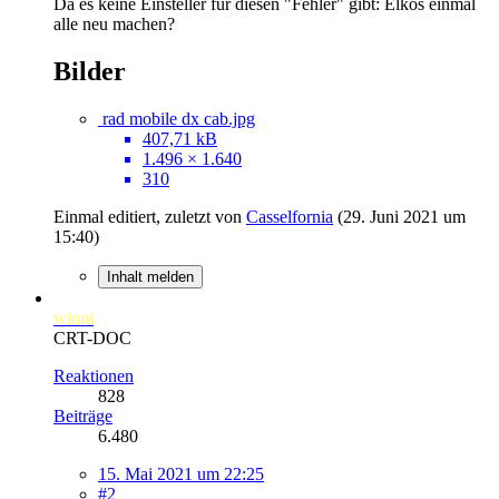
Da es keine Einsteller für diesen "Fehler" gibt: Elkos einmal
alle neu machen?
Bilder
rad mobile dx cab.jpg
407,71 kB
1.496 × 1.640
310
Einmal editiert, zuletzt von
Casselfornia
(
29. Juni 2021 um
15:40
)
Inhalt melden
winni
CRT-DOC
Reaktionen
828
Beiträge
6.480
15. Mai 2021 um 22:25
#2