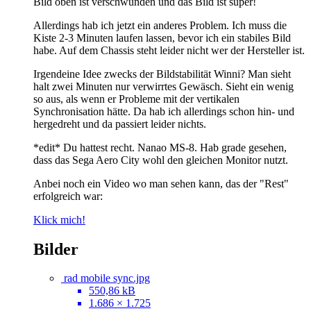
Bild oben ist verschwunden und das Bild ist super!
Allerdings hab ich jetzt ein anderes Problem. Ich muss die
Kiste 2-3 Minuten laufen lassen, bevor ich ein stabiles Bild
habe. Auf dem Chassis steht leider nicht wer der Hersteller ist.
Irgendeine Idee zwecks der Bildstabilität Winni? Man sieht
halt zwei Minuten nur verwirrtes Gewäsch. Sieht ein wenig
so aus, als wenn er Probleme mit der vertikalen
Synchronisation hätte. Da hab ich allerdings schon hin- und
hergedreht und da passiert leider nichts.
*edit* Du hattest recht. Nanao MS-8. Hab grade gesehen,
dass das Sega Aero City wohl den gleichen Monitor nutzt.
Anbei noch ein Video wo man sehen kann, das der "Rest"
erfolgreich war:
Klick mich!
Bilder
rad mobile sync.jpg
550,86 kB
1.686 × 1.725