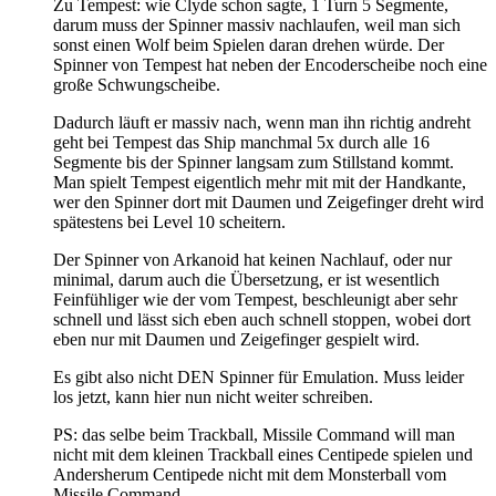
Zu Tempest: wie Clyde schon sagte, 1 Turn 5 Segmente,
darum muss der Spinner massiv nachlaufen, weil man sich
sonst einen Wolf beim Spielen daran drehen würde. Der
Spinner von Tempest hat neben der Encoderscheibe noch eine
große Schwungscheibe.
Dadurch läuft er massiv nach, wenn man ihn richtig andreht
geht bei Tempest das Ship manchmal 5x durch alle 16
Segmente bis der Spinner langsam zum Stillstand kommt.
Man spielt Tempest eigentlich mehr mit mit der Handkante,
wer den Spinner dort mit Daumen und Zeigefinger dreht wird
spätestens bei Level 10 scheitern.
Der Spinner von Arkanoid hat keinen Nachlauf, oder nur
minimal, darum auch die Übersetzung, er ist wesentlich
Feinfühliger wie der vom Tempest, beschleunigt aber sehr
schnell und lässt sich eben auch schnell stoppen, wobei dort
eben nur mit Daumen und Zeigefinger gespielt wird.
Es gibt also nicht DEN Spinner für Emulation. Muss leider
los jetzt, kann hier nun nicht weiter schreiben.
PS: das selbe beim Trackball, Missile Command will man
nicht mit dem kleinen Trackball eines Centipede spielen und
Andersherum Centipede nicht mit dem Monsterball vom
Missile Command.......