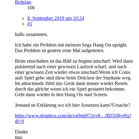
Beiträge
106
8. September 2019 um 10:24
#1
hallo zusammen,
Ich habe ein Problem mit meinem Sega Hang On upright.
Das Problem ist gestern erste Mal aufgetreten.
Beim einschalten ist das Bild zu beginn unscharf. Wird dann
pulsierend nach einer gewissen Laufzeit scharf, und nach
einer gewissen Zeit wieder etwas unscharf.Wenn ich Coins
aufs Spiel gebe sind diese beim Drücken der Starttaste weg.
Im attractmode führt das Gerät dann immer wieder Resets
durch das gleiche wenn ich ein Spiel gestartet bekomme.
Geht dann wieder in den Hang On start Screen.
Jemand ne Erklärung wo ich hier Ansetzen kann?Ursache?
https://www.dropbox.com/sh/xg9mt972xy8…fBI5SRyrPa?
dl=0
Danke
tino