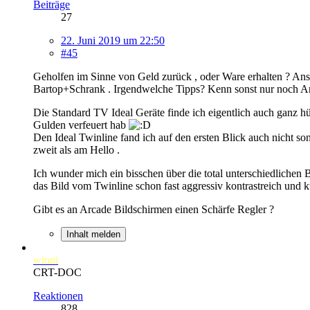
Beiträge
27
22. Juni 2019 um 22:50
#45
Geholfen im Sinne von Geld zurück , oder Ware erhalten ? A
Bartop+Schrank . Irgendwelche Tipps? Kenn sonst nur noch Ar
Die Standard TV Ideal Geräte finde ich eigentlich auch ganz h
Gulden verfeuert hab
Den Ideal Twinline fand ich auf den ersten Blick auch nicht so
zweit als am Hello .
Ich wunder mich ein bisschen über die total unterschiedlichen 
das Bild vom Twinline schon fast aggressiv kontrastreich und k
Gibt es an Arcade Bildschirmen einen Schärfe Regler ?
Inhalt melden
winni
CRT-DOC
Reaktionen
828