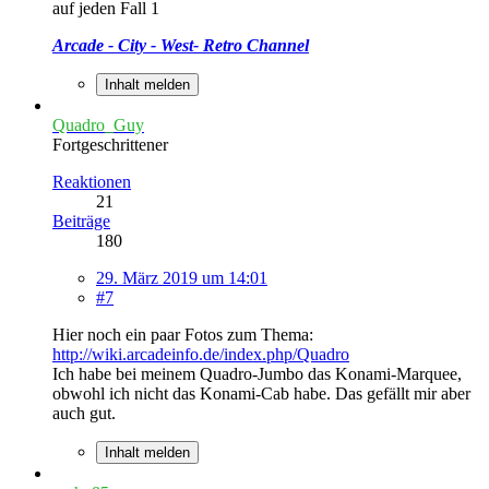
auf jeden Fall 1
Arcade - City - West- Retro Channel
Inhalt melden
Quadro_Guy
Fortgeschrittener
Reaktionen
21
Beiträge
180
29. März 2019 um 14:01
#7
Hier noch ein paar Fotos zum Thema:
http://wiki.arcadeinfo.de/index.php/Quadro
Ich habe bei meinem Quadro-Jumbo das Konami-Marquee,
obwohl ich nicht das Konami-Cab habe. Das gefällt mir aber
auch gut.
Inhalt melden