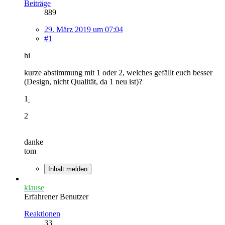
Beiträge
889
29. März 2019 um 07:04
#1
hi
kurze abstimmung mit 1 oder 2, welches gefällt euch besser
(Design, nicht Qualität, da 1 neu ist)?
1
2
danke
tom
Inhalt melden
klause
Erfahrener Benutzer
Reaktionen
33