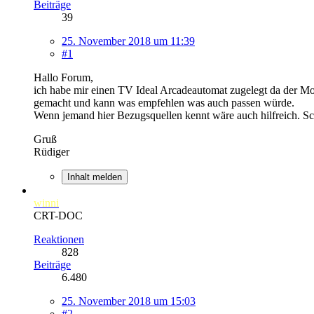
Beiträge
39
25. November 2018 um 11:39
#1
Hallo Forum,
ich habe mir einen TV Ideal Arcadeautomat zugelegt da der Monit
gemacht und kann was empfehlen was auch passen würde.
Wenn jemand hier Bezugsquellen kennt wäre auch hilfreich. 
Gruß
Rüdiger
Inhalt melden
winni
CRT-DOC
Reaktionen
828
Beiträge
6.480
25. November 2018 um 15:03
#2