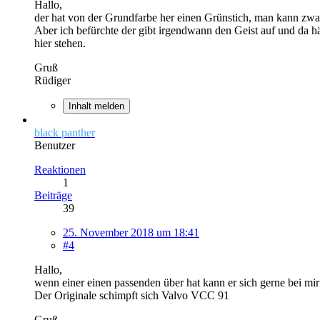
Hallo,
der hat von der Grundfarbe her einen Grünstich, man kann zwa
Aber ich befürchte der gibt irgendwann den Geist auf und da hä
hier stehen.
Gruß
Rüdiger
Inhalt melden
black panther
Benutzer
Reaktionen
1
Beiträge
39
25. November 2018 um 18:41
#4
Hallo,
wenn einer einen passenden über hat kann er sich gerne bei mi
Der Originale schimpft sich Valvo VCC 91
Gruß