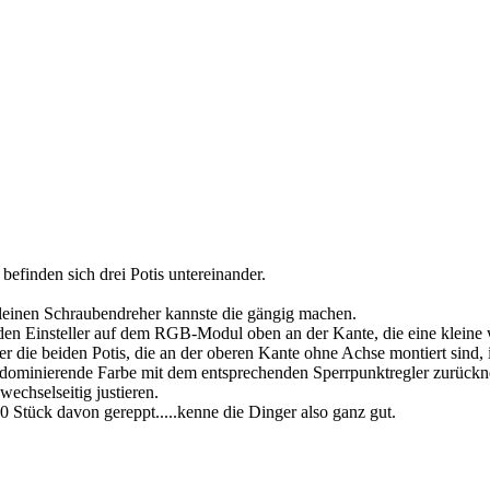
efinden sich drei Potis untereinander.
leinen Schraubendreher kannste die gängig machen.
den Einsteller auf dem RGB-Modul oben an der Kante, die eine kleine 
r die beiden Potis, die an der oberen Kante ohne Achse montiert sind, 
 dominierende Farbe mit dem entsprechenden Sperrpunktregler zurückne
wechselseitig justieren.
00 Stück davon gereppt.....kenne die Dinger also ganz gut.