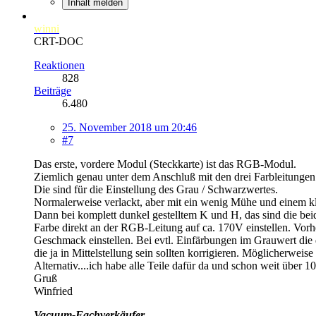
Inhalt melden
winni
CRT-DOC
Reaktionen
828
Beiträge
6.480
25. November 2018 um 20:46
#7
Das erste, vordere Modul (Steckkarte) ist das RGB-Modul.
Ziemlich genau unter dem Anschluß mit den drei Farbleitungen b
Die sind für die Einstellung des Grau / Schwarzwertes.
Normalerweise verlackt, aber mit ein wenig Mühe und einem k
Dann bei komplett dunkel gestelltem K und H, das sind die bei
Farbe direkt an der RGB-Leitung auf ca. 170V einstellen. Vorhe
Geschmack einstellen. Bei evtl. Einfärbungen im Grauwert die
die ja in Mittelstellung sein sollten korrigieren. Möglicherweise 
Alternativ....ich habe alle Teile dafür da und schon weit über 1
Gruß
Winfried
Vacuum-Fachverkäufer