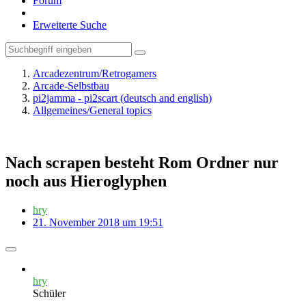
Forum
Erweiterte Suche
Arcadezentrum/Retrogamers
Arcade-Selbstbau
pi2jamma - pi2scart (deutsch and english)
Allgemeines/General topics
Nach scrapen besteht Rom Ordner nur
noch aus Hieroglyphen
hry
21. November 2018 um 19:51
hry
Schüler