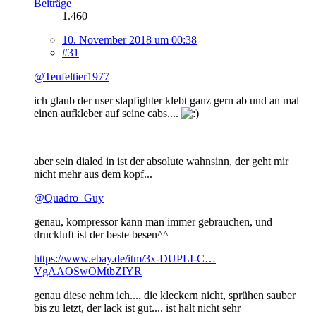
Beiträge
1.460
10. November 2018 um 00:38
#31
@Teufeltier1977
ich glaub der user slapfighter klebt ganz gern ab und an mal
einen aufkleber auf seine cabs....
aber sein dialed in ist der absolute wahnsinn, der geht mir
nicht mehr aus dem kopf...
@Quadro_Guy
genau, kompressor kann man immer gebrauchen, und
druckluft ist der beste besen^^
https://www.ebay.de/itm/3x-DUPLI-C…
VgAAOSwOMtbZIYR
genau diese nehm ich.... die kleckern nicht, sprühen sauber
bis zu letzt, der lack ist gut.... ist halt nicht sehr