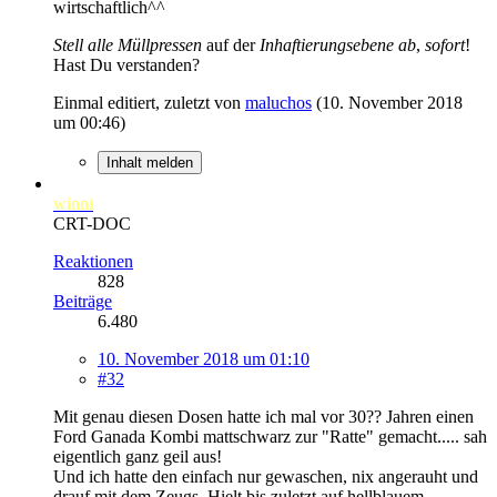
wirtschaftlich^^
Stell alle Müllpressen
auf der
Inhaftierungsebene ab
,
sofort
!
Hast Du verstanden?
Einmal editiert, zuletzt von
maluchos
(
10. November 2018
um 00:46
)
Inhalt melden
winni
CRT-DOC
Reaktionen
828
Beiträge
6.480
10. November 2018 um 01:10
#32
Mit genau diesen Dosen hatte ich mal vor 30?? Jahren einen
Ford Ganada Kombi mattschwarz zur "Ratte" gemacht..... sah
eigentlich ganz geil aus!
Und ich hatte den einfach nur gewaschen, nix angerauht und
drauf mit dem Zeugs. Hielt bis zuletzt auf hellblauem