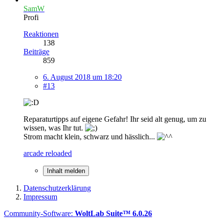
SamW
Profi
Reaktionen
138
Beiträge
859
6. August 2018 um 18:20
#13
Reparaturtipps auf eigene Gefahr! Ihr seid alt genug, um zu
wissen, was Ihr tut.
Strom macht klein, schwarz und hässlich...
arcade reloaded
Inhalt melden
Datenschutzerklärung
Impressum
Community-Software:
WoltLab Suite™ 6.0.26