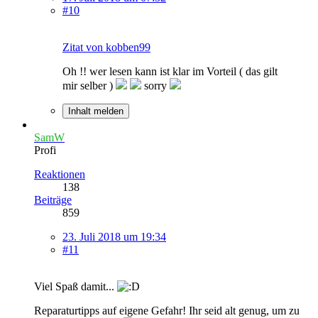
#10
Zitat von kobben99
Oh !! wer lesen kann ist klar im Vorteil ( das gilt
mir selber )
sorry
Inhalt melden
SamW
Profi
Reaktionen
138
Beiträge
859
23. Juli 2018 um 19:34
#11
Viel Spaß damit...
Reparaturtipps auf eigene Gefahr! Ihr seid alt genug, um zu