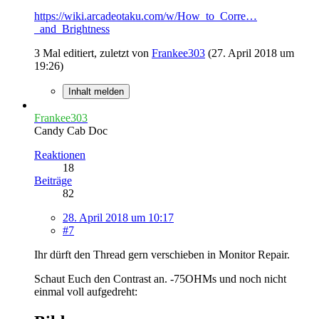
https://wiki.arcadeotaku.com/w/How_to_Corre…
_and_Brightness
3 Mal editiert, zuletzt von
Frankee303
(
27. April 2018 um
19:26
)
Inhalt melden
Frankee303
Candy Cab Doc
Reaktionen
18
Beiträge
82
28. April 2018 um 10:17
#7
Ihr dürft den Thread gern verschieben in Monitor Repair.
Schaut Euch den Contrast an. -75OHMs und noch nicht
einmal voll aufgedreht: