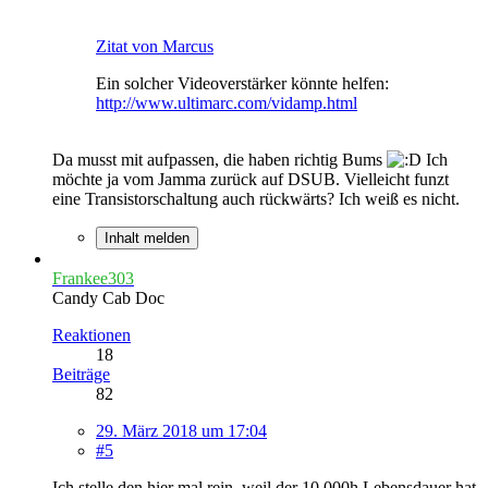
Zitat von Marcus
Ein solcher Videoverstärker könnte helfen:
http://www.ultimarc.com/vidamp.html
Da musst mit aufpassen, die haben richtig Bums
Ich
möchte ja vom Jamma zurück auf DSUB. Vielleicht funzt
eine Transistorschaltung auch rückwärts? Ich weiß es nicht.
Inhalt melden
Frankee303
Candy Cab Doc
Reaktionen
18
Beiträge
82
29. März 2018 um 17:04
#5
Ich stelle den hier mal rein, weil der 10.000h Lebensdauer hat