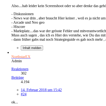
Also....hab leider kein Screenshoot oder so aber denke das gehö
- Diskussionen
- News war drin , aber braucht Hier keiner , weil es ja nicht 
- Arcade und Neo geo
- Hiscore
- Marktplatz....das war der grösste Fehler und mitverantwortl
Muss auch sagen , das ich es Hier des verstehe, wie Du das mit 
- dann früher gabs mal noch Strategieguide es gab noch mehr , 
Inhalt melden
NorthstarEX
Admin
Reaktionen
302
Beiträge
4.194
14. Februar 2018 um 15:42
#24
ok...