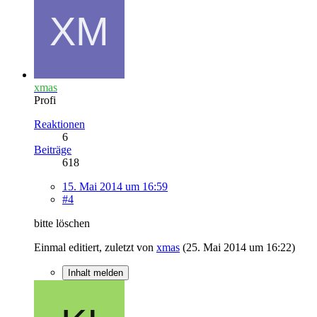
xmas
Profi
Reaktionen
6
Beiträge
618
15. Mai 2014 um 16:59
#4
bitte löschen
Einmal editiert, zuletzt von
xmas
(
25. Mai 2014 um 16:22
)
Inhalt melden