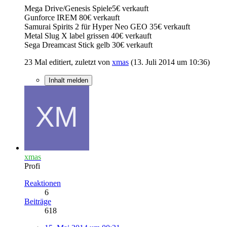
Mega Drive/Genesis Spiele5€ verkauft
Gunforce IREM 80€ verkauft
Samurai Spirits 2 für Hyper Neo GEO 35€ verkauft
Metal Slug X label grissen 40€ verkauft
Sega Dreamcast Stick gelb 30€ verkauft
23 Mal editiert, zuletzt von
xmas
(
13. Juli 2014 um 10:36
)
Inhalt melden
xmas
Profi
Reaktionen
6
Beiträge
618