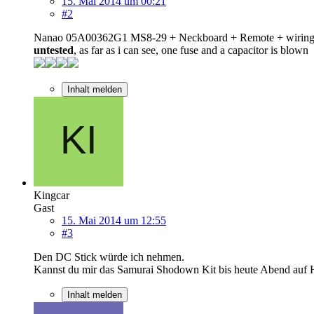
15. Mai 2014 um 00:21
#2
Nanao 05A00362G1 MS8-29 + Neckboard + Remote + wiring
untested
, as far as i can see, one fuse and a capacitor is blown
Inhalt melden
Kingcar
Gast
15. Mai 2014 um 12:55
#3
Den DC Stick würde ich nehmen.
Kannst du mir das Samurai Shodown Kit bis heute Abend auf H
Inhalt melden