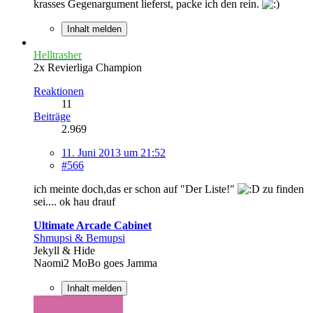
krasses Gegenargument lieferst, packe ich den rein.
Inhalt melden
Helltrasher
2x Revierliga Champion
Reaktionen
11
Beiträge
2.969
11. Juni 2013 um 21:52
#566
ich meinte doch,das er schon auf "Der Liste!"
zu finden
sei.... ok hau drauf
Ultimate Arcade Cabinet
Shmupsi & Bemupsi
Jekyll & Hide
Naomi2 MoBo goes Jamma
Inhalt melden