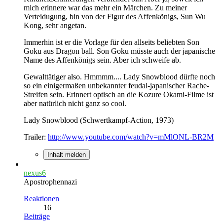
mich erinnere war das mehr ein Märchen. Zu meiner
Verteidugung, bin von der Figur des Affenkönigs, Sun Wu
Kong, sehr angetan.
Immerhin ist er die Vorlage für den allseits beliebten Son
Goku aus Dragon ball. Son Goku müsste auch der japanische
Name des Affenkönigs sein. Aber ich schweife ab.
Gewalttätiger also. Hmmmm.... Lady Snowblood dürfte noch
so ein einigermaßen unbekannter feudal-japanischer Rache-
Streifen sein. Erinnert optisch an die Kozure Okami-Filme ist
aber natürlich nicht ganz so cool.
Lady Snowblood (Schwertkampf-Action, 1973)
Trailer:
http://www.youtube.com/watch?v=mMlONL-BR2M
Inhalt melden
nexus6
Apostrophennazi
Reaktionen
16
Beiträge