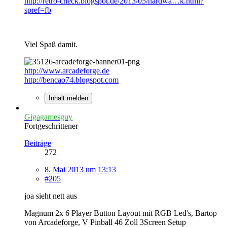
http://retro-check.blogspot.de/2013/05/hardwa…k.html?
spref=fb
Viel Spaß damit.
http://www.arcadeforge.de
http://bencao74.blogspot.com
Inhalt melden
Gigagamesguy
Fortgeschrittener
Beiträge
272
8. Mai 2013 um 13:13
#205
joa sieht nett aus
Magnum 2x 6 Player Button Layout mit RGB Led's, Bartop
von Arcadeforge, V Pinball 46 Zoll 3Screen Setup