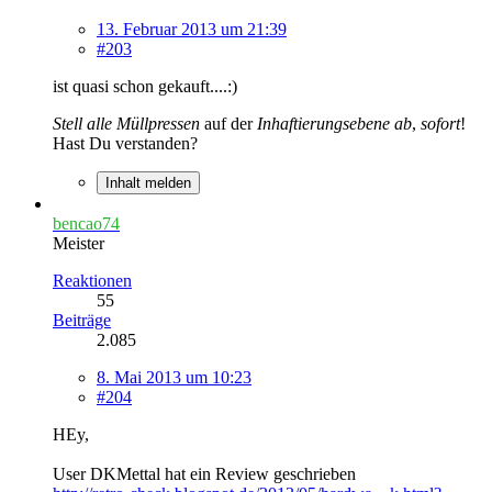
13. Februar 2013 um 21:39
#203
ist quasi schon gekauft....:)
Stell alle Müllpressen
auf der
Inhaftierungsebene ab
,
sofort
!
Hast Du verstanden?
Inhalt melden
bencao74
Meister
Reaktionen
55
Beiträge
2.085
8. Mai 2013 um 10:23
#204
HEy,
User DKMettal hat ein Review geschrieben